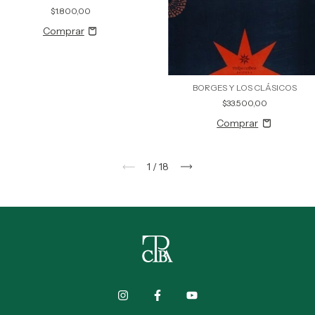
$1.800,00
BORGES Y LOS CLÁSICOS
$33.500,00
1
/
18