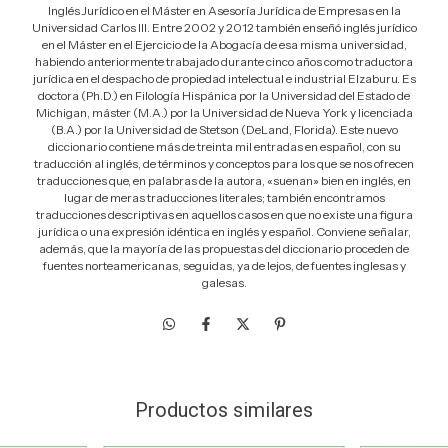
Inglés Jurídico en el Máster en Asesoría Jurídica de Empresas en la
Universidad Carlos III. Entre 2002 y 2012 también enseñó inglés jurídico
en el Máster en el Ejercicio de la Abogacía de esa misma universidad,
habiendo anteriormente trabajado durante cinco años como traductora
jurídica en el despacho de propiedad intelectual e industrial Elzaburu. Es
doctora (Ph.D.) en Filología Hispánica por la Universidad del Estado de
Michigan, máster (M.A.) por la Universidad de Nueva York y licenciada
(B.A.) por la Universidad de Stetson (DeLand, Florida). Este nuevo
diccionario contiene más de treinta mil entradas en español, con su
traducción al inglés, de términos y conceptos para los que se nos ofrecen
traducciones que, en palabras de la autora, «suenan» bien en inglés, en
lugar de meras traducciones literales; también encontramos
traducciones descriptivas en aquellos casos en que no existe una figura
jurídica o una expresión idéntica en inglés y español. Conviene señalar,
además, que la mayoría de las propuestas del diccionario proceden de
fuentes norteamericanas, seguidas, ya de lejos, de fuentes inglesas y
galesas.
Productos similares