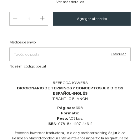
Ver más detalles
Cambiar CP
Entregas para el CP:
Medios de envío
Calcular
No sé mi código postal
REBECCA JOWERS
DICCIONARIO DE TÉRMINOS Y CONCEPTOS JURÍDICOS
ESPAÑOL-INGLÉS
TIRANT LO BLANCH
Páginas:
698
Formato:
Peso:
1.03 kgs.
ISBN:
978-84-1197-446-2
Rebecca Jowers es traductora jurídica y profesora de inglés jurídico.
Reside en Madrid donde durante veinte años impartió la asignatura de