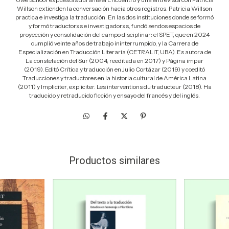
Willson extienden la conversación hacia otros registros. Patricia Willson
practica e investiga la traducción. En las dos instituciones donde se formó
y formó traductorxs e investigadorxs, fundó sendos espacios de
proyección y consolidación del campo disciplinar: el SPET, que en 2024
cumplió veinte años de trabajo ininterrumpido, y la Carrera de
Especialización en Traducción Literaria (CETRALIT, UBA). Es autora de
La constelación del Sur (2004, reeditada en 2017) y Página impar
(2019). Editó Crítica y traducción en Julio Cortázar (2019) y coeditó
Traducciones y traductores en la historia cultural de América Latina
(2011) y Impliciter, expliciter. Les interventions du traducteur (2018). Ha
traducido y retraducido ficción y ensayo del francés y del inglés.
Productos similares