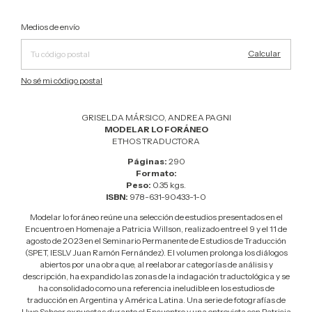
Cambiar CP
Entregas para el CP:
Medios de envío
Calcular
No sé mi código postal
GRISELDA MÁRSICO, ANDREA PAGNI
MODELAR LO FORÁNEO
ETHOS TRADUCTORA
Páginas:
290
Formato:
Peso:
0.35 kgs.
ISBN:
978-631-90433-1-0
Modelar lo foráneo reúne una selección de estudios presentados en el
Encuentro en Homenaje a Patricia Willson, realizado entre el 9 y el 11 de
agosto de 2023 en el Seminario Permanente de Estudios de Traducción
(SPET, IESLV Juan Ramón Fernández). El volumen prolonga los diálogos
abiertos por una obra que, al reelaborar categorías de análisis y
descripción, ha expandido las zonas de la indagación traductológica y se
ha consolidado como una referencia ineludible en los estudios de
traducción en Argentina y América Latina. Una serie de fotografías de
Uwe Schoor expuestas durante el Encuentro y una entrevista con Patricia